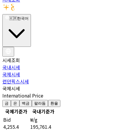
🇰🇷
한국어
시세조회
국내시세
국제시세
런던픽스시세
국제시세
International Price
금
은
백금
팔라듐
환율
국제기준가
국내기준가
Bid
₩/g
4,255.4
195,761.4