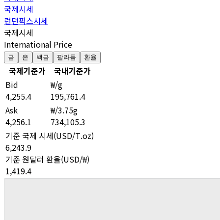
국제시세
런던픽스시세
국제시세
International Price
금
은
백금
팔라듐
환율
국제기준가
국내기준가
Bid
₩/g
4,255.4
195,761.4
Ask
₩/3.75g
4,256.1
734,105.3
기준 국제 시세(USD/T.oz)
6,243.9
기준 원달러 환율(USD/₩)
1,419.4