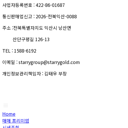
사업자등록번호
:
422-86-01687
통신판매업신고
:
2026-전북익산-0088
주소
:
전북특별자치도 익산시 낭산면
산단구평길 126-13
TEL
:
1588-6192
이메일
:
starrygroup@starrygold.com
개인정보관리책임자
:
김태우 부장
Home
매매 프리미엄
시세조회